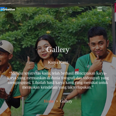
Gallery
Karya Kami
“Melalui kreativitas kami, telah berhasil menciptakan karya-
karya yang memuaskan di dunia fotografi dan videografi yang
menginspirasi. Lihatlah hasil karya kami yang memikat untuk
merasakan keindahan yang tak terlupakan.”
Home
Gallery