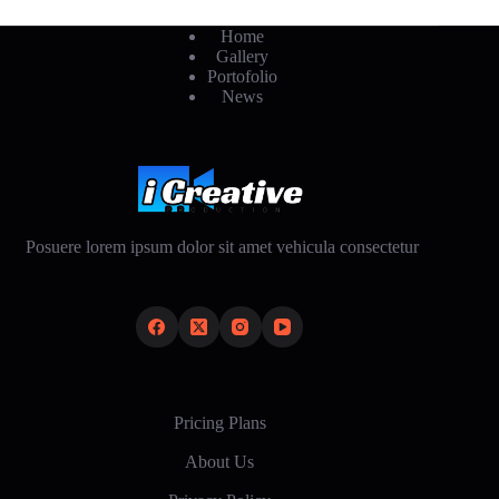
Home
Gallery
Portofolio
News
Posuere lorem ipsum dolor sit amet vehicula consectetur
Pricing Plans
About Us